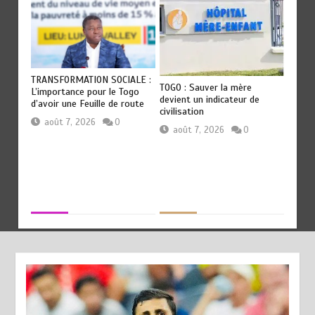
OT
TRANSFORMATION SOCIALE :
RODRI
TOGO : Sauver la mère
Les
L’importance pour le Togo
QU’AU
devient un indicateur de
ep
d’avoir une Feuille de route
révéla
civilisation
Guardi
août 7, 2026
0
août 7, 2026
0
aoû