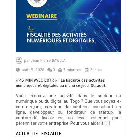
par
Jean Pierre BAWELA
août 5, 2026
0
3 minutes
2 jours
« 45 MIN AVEC L’OTR » : La fiscalité des activités
numériques et digitales au menu ce jeudi 06 août
Vous exercez une activité dans le secteur du
numérique ou du digital au Togo ? Que vous soyez e-
TOGO : Sauver la mère devient un
commerçant, créateur de contenu, consultant en
indicateur de civilisation
ligne, développeur ou fondateur de startup, la
0
4 minutes
conformité fiscale est un levier essentiel pour
pérenniser votre entreprise. Pour vous aider à […]
ACTUALITE
FISCALITE