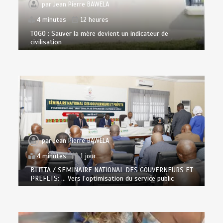
par
Jean Pierre BAWELA
4 minutes
12 heures
TOGO : Sauver la mère devient un indicateur de
civilisation
par
Jean Pierre BAWELA
4 minutes
1 jour
BLITTA / SEMINAIRE NATIONAL DES GOUVERNEURS ET
PREFETS: … Vers l’optimisation du service public