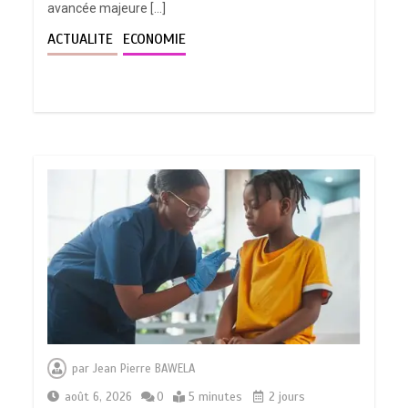
avancée majeure […]
ACTUALITE
ECONOMIE
par
Jean Pierre BAWELA
août 6, 2026
0
5 minutes
2 jours