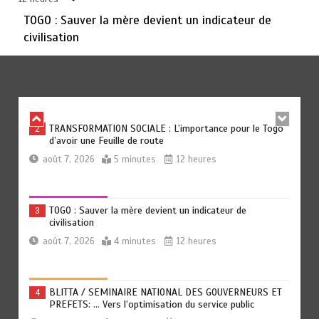
TOGO : Sauver la mère devient un indicateur de
civilisation
RODRI AU BARÇA PLUTOT QU’AU REAL MADRID : Les
1
révélations chocs de Pep Guardiola…
août 7, 2026
5 minutes
11 heures
TRANSFORMATION SOCIALE : L’importance pour le Togo
2
d’avoir une Feuille de route
août 7, 2026
5 minutes
12 heures
TOGO : Sauver la mère devient un indicateur de
3
civilisation
août 7, 2026
4 minutes
12 heures
BLITTA / SEMINAIRE NATIONAL DES GOUVERNEURS ET
4
PREFETS: … Vers l’optimisation du service public