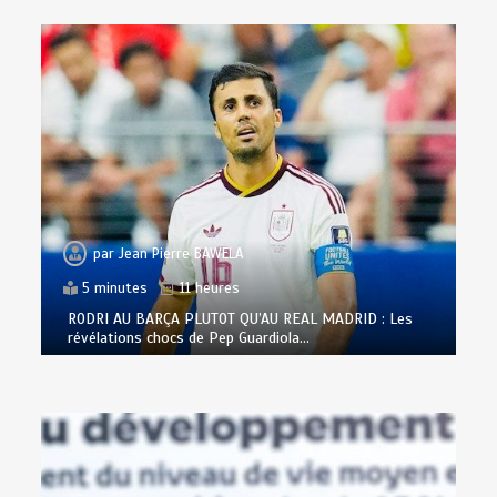
par
Jean Pierre BAWELA
5 minutes
11 heures
RODRI AU BARÇA PLUTOT QU’AU REAL MADRID : Les
révélations chocs de Pep Guardiola…