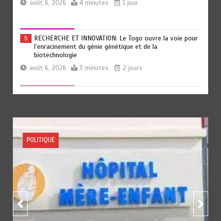
août 6, 2026
4 minutes
1 jour
RECHERCHE ET INNOVATION: Le Togo ouvre la voie pour
5
l’enracinement du génie génétique et de la
biotechnologie
août 6, 2026
3 minutes
2 jours
TOGO : Bon vent dans les secteurs des transports et du
6
tourisme
août 6, 2026
4 minutes
2 jours
ACTUALITE
FOOTBALL
SPORTS
RODRI AU BARÇA PLUTOT QU’AU REAL MADRID : Les
1
révélations chocs de Pep Guardiola…
août 7, 2026
5 minutes
11 heures
TRANSFORMATION SOCIALE : L’importance pour le Togo
2
d’avoir une Feuille de route