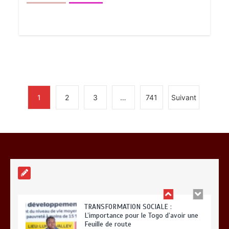
BLITTA / SEMINAIRE NATIONAL DES
GOUVERNEURS ET PREFETS: … Vers
l’optimisation du service public
0
4 minutes
1
2
3
…
741
Suivant
RODRI AU BARÇA PLUTOT QU’AU REAL
MADRID : Les révélations chocs de
Pep Guardiola…
0
5 minutes
TRANSFORMATION SOCIALE :
L’importance pour le Togo d’avoir une
Feuille de route