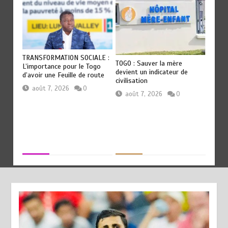
T
TRANSFORMATION SOCIALE :
RODRI 
TOGO : Sauver la mère
es
L’importance pour le Togo
QU’AU 
devient un indicateur de
p
d’avoir une Feuille de route
révélat
civilisation
Guardi
août 7, 2026
0
août 7, 2026
0
août