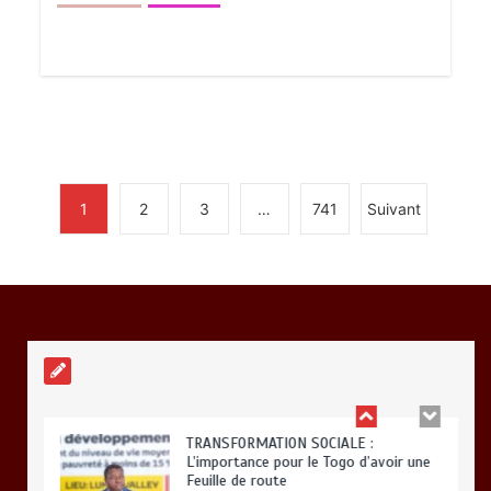
BLITTA / SEMINAIRE NATIONAL DES
GOUVERNEURS ET PREFETS: … Vers
l’optimisation du service public
0
4 minutes
1
2
3
…
741
Suivant
RODRI AU BARÇA PLUTOT QU’AU REAL
MADRID : Les révélations chocs de
Pep Guardiola…
0
5 minutes
TRANSFORMATION SOCIALE :
L’importance pour le Togo d’avoir une
Feuille de route