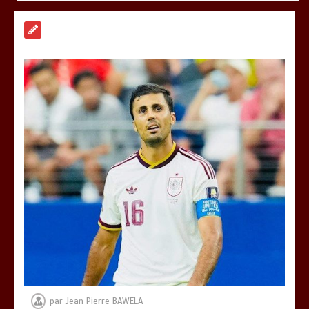
RODRI AU BARÇA PLUTOT QU’AU REAL
MADRID : Les révélations chocs de
Pep Guardiola…
0
5 minutes
TRANSFORMATION SOCIALE :
L’importance pour le Togo d’avoir une
Feuille de route
0
5 minutes
TOGO : Sauver la mère devient un
indicateur de civilisation
0
4 minutes
par
Jean Pierre BAWELA