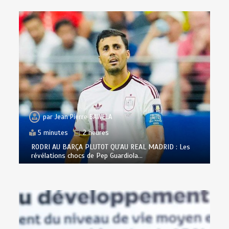
par
Jean Pierre BAWELA
5 minutes
2 heures
RODRI AU BARÇA PLUTOT QU’AU REAL MADRID : Les
révélations chocs de Pep Guardiola…