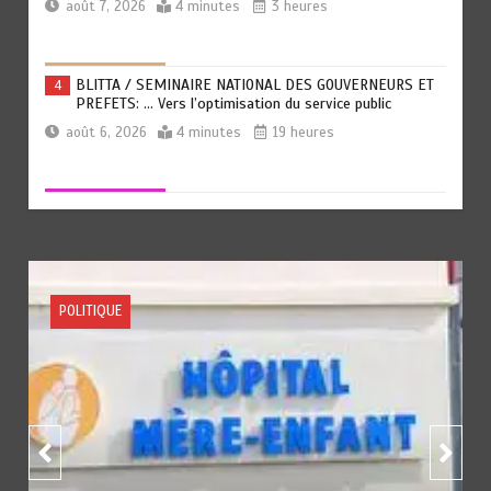
août 7, 2026
4 minutes
3 heures
BLITTA / SEMINAIRE NATIONAL DES GOUVERNEURS ET
4
PREFETS: … Vers l’optimisation du service public
août 6, 2026
4 minutes
19 heures
RECHERCHE ET INNOVATION: Le Togo ouvre la voie pour
5
l’enracinement du génie génétique et de la
biotechnologie
août 6, 2026
3 minutes
1 jour
ACTUALITE
FOOTBALL
SPORTS
TOGO : Bon vent dans les secteurs des transports et du
6
tourisme
août 6, 2026
4 minutes
1 jour
RODRI AU BARÇA PLUTOT QU’AU REAL MADRID : Les
1
révélations chocs de Pep Guardiola…