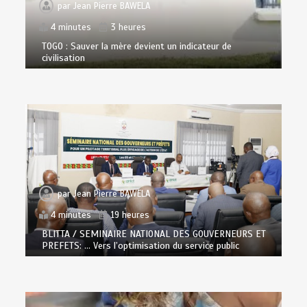
par
Jean Pierre BAWELA
4 minutes
3 heures
TOGO : Sauver la mère devient un indicateur de
civilisation
par
Jean Pierre BAWELA
4 minutes
19 heures
BLITTA / SEMINAIRE NATIONAL DES GOUVERNEURS ET
PREFETS: … Vers l’optimisation du service public