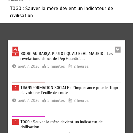
août 6, 2026
3 minutes
1 jour
TOGO : Sauver la mère devient un indicateur de
civilisation
TOGO : Bon vent dans les secteurs des transports et du
6
tourisme
août 6, 2026
4 minutes
1 jour
RODRI AU BARÇA PLUTOT QU’AU REAL MADRID : Les
1
révélations chocs de Pep Guardiola…
août 7, 2026
5 minutes
2 heures
TRANSFORMATION SOCIALE : L’importance pour le Togo
2
d’avoir une Feuille de route
août 7, 2026
5 minutes
2 heures
TOGO : Sauver la mère devient un indicateur de
3
civilisation