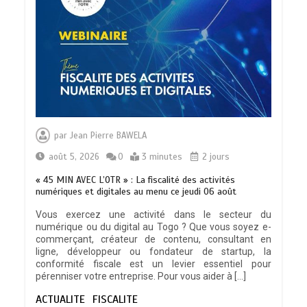
TRANSFORMATION SOCIALE :
L’importance pour le Togo d’avoir une
par
Jean Pierre BAWELA
Feuille de route
0
5 minutes
août 5, 2026
0
3 minutes
2 jours
« 45 MIN AVEC L’OTR » : La fiscalité des activités
numériques et digitales au menu ce jeudi 06 août
Vous exercez une activité dans le secteur du
numérique ou du digital au Togo ? Que vous soyez e-
TOGO : Sauver la mère devient un
commerçant, créateur de contenu, consultant en
indicateur de civilisation
ligne, développeur ou fondateur de startup, la
0
4 minutes
conformité fiscale est un levier essentiel pour
pérenniser votre entreprise. Pour vous aider à […]
ACTUALITE
FISCALITE