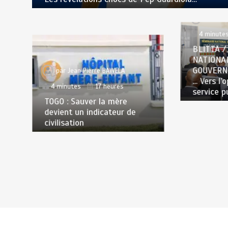
par
Jea
4 minute
BLITTA /
NATIONA
GOUVERN
par
Jean Pierre BAWELA
… Vers l’
4 minutes
17 heures
service p
TOGO : Sauver la mère
devient un indicateur de
civilisation