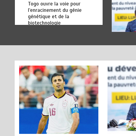
Togo ouvre la voie pour
l’enracinement du génie
génétique et de la
biotechnologie
août 6, 2026
3 minutes
2 jours
TOGO : Bon vent dans les
6
secteurs des transports et du
tourisme
août 6, 2026
4 minutes
2 jours
RODRI AU BARÇA PLUTOT
1
QU’AU REAL MADRID : Les
révélations chocs de Pep
Guardiola…
août 7, 2026
5 minutes
16 heures
TRANSFORMATION SOCIALE :
2