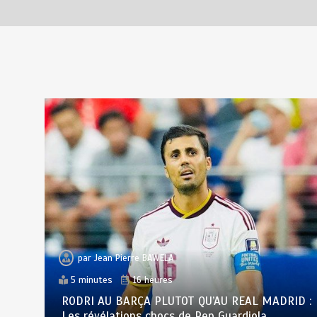
RECHERCHE ET INNOVATION: Le
Togo ouvre la voie pour
l’enracinement du génie
génétique et de la
biotechnologie
août 6, 2026
3 minutes
2 jours
par
Jean Pierre BAWELA
5 minutes
16 heures
RODRI AU BARÇA PLUTOT QU’AU REAL MADRID :
Les révélations chocs de Pep Guardiola…