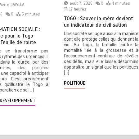
août 7, 2026
0
4 minutes
Pierre BAWELA
17 heures
26
0
5 minutes
TOGO : Sauver la mère devient
un indicateur de civilisation
ATION SOCIALE :
Une société se juge aussi à la manière
e pour le Togo
dont elle protège celles qui donnent la
 Feuille de route
vie. Au Togo, la bataille contre la
mortalité liée à la grossesse et à
e se transforme pas
l’accouchement continue de révéler
 rythme des urgences. Il
des défis, mais elle laisse désormais
 dans la durée, par des
apparaître un signal que les politiques
nisés, des priorités
[…]
une capacité à anticiper
turs. C’est précisément
POLITIQUE
e qu’illustre le Togo à
éparation de sa […]
DEVELOPPEMENT