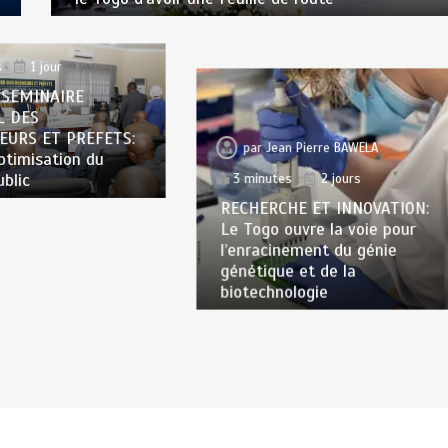
n Pierre BAWELA
s
1 jour
 SEMINAIRE
L DES
EURS ET PREFETS:
par
Jean Pierre BAWELA
optimisation du
ublic
3 minutes
2 jours
RECHERCHE ET INNOVATION:
Le Togo ouvre la voie pour
l’enracinement du génie
génétique et de la
biotechnologie