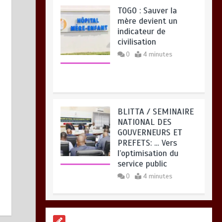
mère devient un
indicateur de
civilisation
0
4 minutes
BLITTA / SEMINAIRE
NATIONAL DES
GOUVERNEURS ET
PREFETS: … Vers
l’optimisation du
service public
0
4 minutes
RODRI AU BARÇA
PLUTOT QU’AU REAL