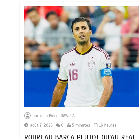
par
Jean Pierre BAWELA
août 7, 2026
0
5 minutes
16 heures
RODRI AU BARÇA PLUTOT QU’AU REAL