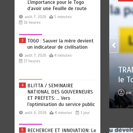
L’importance pour le Togo
d’avoir une Feuille de route
août 7, 2026
5 minutes
16 heures
TOGO : Sauver la mère devient
3
un indicateur de civilisation
août 7, 2026
4 minutes
17 heures
TOGO
OCIALE : L’importance pour
civi
e Feuille de route
pa
BLITTA / SEMINAIRE
4
NATIONAL DES GOUVERNEURS
 7, 2026
0
5 minutes
16 heures
ET PREFETS: … Vers
l’optimisation du service public
août 6, 2026
4 minutes
1 jour
RECHERCHE ET INNOVATION: Le
5