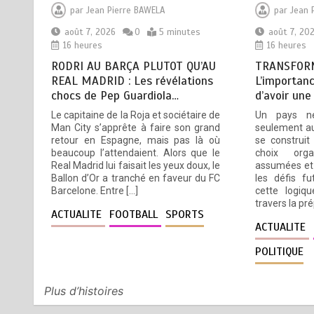
L’importance pour le Togo
par
Jean Pierre BAWELA
par
Jean 
d’avoir une Feuille de route
août 7, 2026
0
5 minutes
août 7, 20
16 heures
16 heures
août 7, 2026
5 minutes
16 heures
RODRI AU BARÇA PLUTOT QU’AU
TRANSFORM
REAL MADRID : Les révélations
L’importanc
chocs de Pep Guardiola…
d’avoir une
TOGO : Sauver la mère devient
3
Le capitaine de la Roja et sociétaire de
Un pays n
un indicateur de civilisation
Man City s’apprête à faire son grand
seulement au
août 7, 2026
4 minutes
retour en Espagne, mais pas là où
se construit
17 heures
beaucoup l’attendaient. Alors que le
choix orga
Real Madrid lui faisait les yeux doux, le
assumées et 
Ballon d’Or a tranché en faveur du FC
les défis fu
Barcelone. Entre […]
cette logiqu
travers la pr
BLITTA / SEMINAIRE
4
ACTUALITE
FOOTBALL
SPORTS
NATIONAL DES GOUVERNEURS
ACTUALITE
ET PREFETS: … Vers
POLITIQUE
l’optimisation du service public
août 6, 2026
4 minutes
1 jour
Plus d’histoires
5