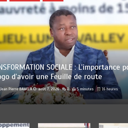
 : Sauver la mère devient un indicateu
lisation
r
Jean Pierre BAWELA
août 7, 2026
0
4 minutes
17 heures