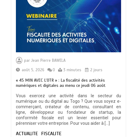
TRANSFORMATION SOCIALE :
L’importance pour le Togo d’avoir une
par
Jean Pierre BAWELA
Feuille de route
0
5 minutes
août 5, 2026
0
3 minutes
2 jours
« 45 MIN AVEC L’OTR » : La fiscalité des activités
numériques et digitales au menu ce jeudi 06 août
Vous exercez une activité dans le secteur du
numérique ou du digital au Togo ? Que vous soyez e-
TOGO : Sauver la mère devient un
commerçant, créateur de contenu, consultant en
indicateur de civilisation
ligne, développeur ou fondateur de startup, la
0
4 minutes
conformité fiscale est un levier essentiel pour
pérenniser votre entreprise. Pour vous aider à […]
ACTUALITE
FISCALITE