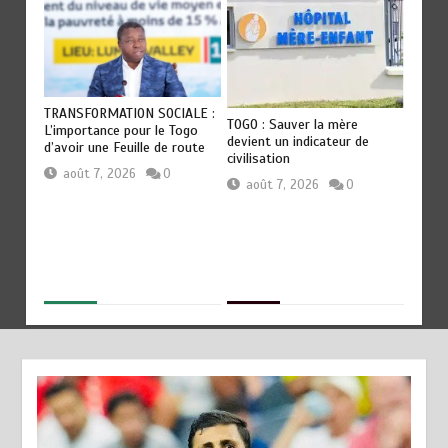
OT
TRANSFORMATION SOCIALE :
RODRI
TOGO : Sauver la mère
Les
L’importance pour le Togo
QU’AU
devient un indicateur de
ep
d’avoir une Feuille de route
révéla
civilisation
Guard
août 7, 2026
0
août 7, 2026
0
aoû