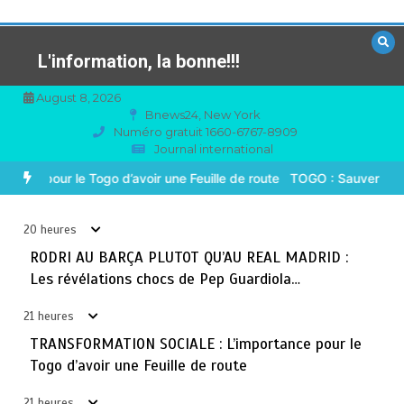
Aller
au
contenu
L'information, la bonne!!!
August 8, 2026
Bnews24, New York
Numéro gratuit 1660-6767-8909
Journal international
TOGO : Sauver la mère devient un indicateur de
3
civilisation
REAL MADRID : Les révélations chocs de Pep Guardiola…
TRANSF
août 7, 2026
4 minutes
21 heures
20 heures
BLITTA / SEMINAIRE NATIONAL DES GOUVERNEURS ET
RODRI AU BARÇA PLUTOT QU’AU REAL MADRID :
4
PREFETS: … Vers l’optimisation du service public
Les révélations chocs de Pep Guardiola…
août 6, 2026
4 minutes
2 jours
21 heures
TRANSFORMATION SOCIALE : L’importance pour le
RECHERCHE ET INNOVATION: Le Togo ouvre la voie pour
5
Togo d’avoir une Feuille de route
l’enracinement du génie génétique et de la
biotechnologie
21 heures