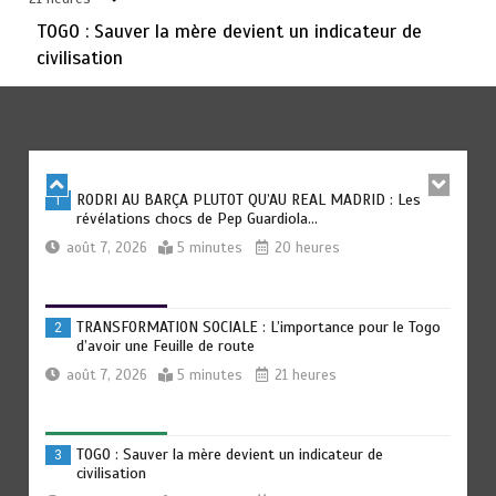
août 6, 2026
3 minutes
2 jours
TOGO : Sauver la mère devient un indicateur de
civilisation
TOGO : Bon vent dans les secteurs des transports et du
6
tourisme
août 6, 2026
4 minutes
2 jours
RODRI AU BARÇA PLUTOT QU’AU REAL MADRID : Les
1
révélations chocs de Pep Guardiola…
août 7, 2026
5 minutes
20 heures
TRANSFORMATION SOCIALE : L’importance pour le Togo
2
d’avoir une Feuille de route
août 7, 2026
5 minutes
21 heures
TOGO : Sauver la mère devient un indicateur de
3
civilisation