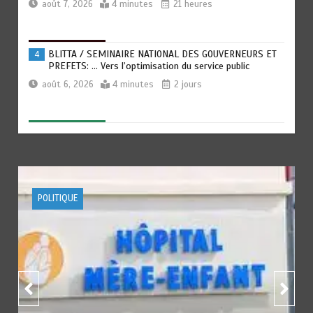
août 7, 2026
4 minutes
21 heures
BLITTA / SEMINAIRE NATIONAL DES GOUVERNEURS ET
4
PREFETS: … Vers l’optimisation du service public
août 6, 2026
4 minutes
2 jours
RECHERCHE ET INNOVATION: Le Togo ouvre la voie pour
5
l’enracinement du génie génétique et de la
biotechnologie
août 6, 2026
3 minutes
2 jours
ACTUALITE
FOOTBALL
TOGO : Bon vent dans les secteurs des transports et du
6
tourisme
août 6, 2026
4 minutes
2 jours
RODRI AU BARÇA PLUTOT QU’AU REAL MADRID : Les
1
révélations chocs de Pep Guardiola…