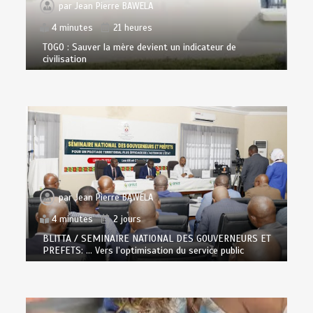
par
Jean Pierre BAWELA
4 minutes
21 heures
TOGO : Sauver la mère devient un indicateur de
civilisation
par
Jean Pierre BAWELA
4 minutes
2 jours
BLITTA / SEMINAIRE NATIONAL DES GOUVERNEURS ET
PREFETS: … Vers l’optimisation du service public