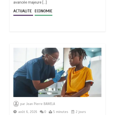
avancée majeure […]
ACTUALITE
ECONOMIE
par
Jean Pierre BAWELA
août 6, 2026
0
5 minutes
2 jours