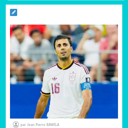
RODRI AU BARÇA PLUTOT QU’AU REAL
MADRID : Les révélations chocs de
Pep Guardiola…
0
5 minutes
TRANSFORMATION SOCIALE :
L’importance pour le Togo d’avoir une
Feuille de route
0
5 minutes
TOGO : Sauver la mère devient un
indicateur de civilisation
0
4 minutes
par
Jean Pierre BAWELA