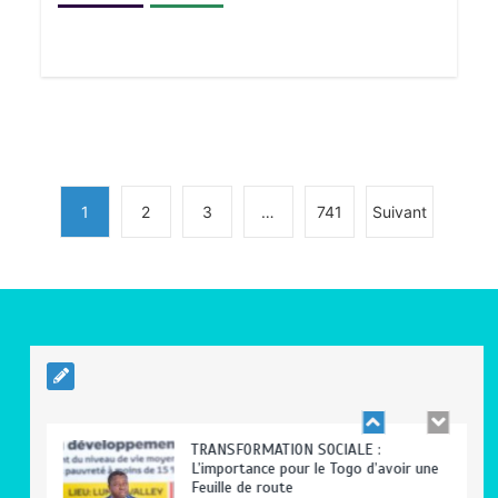
BLITTA / SEMINAIRE NATIONAL DES
GOUVERNEURS ET PREFETS: … Vers
l’optimisation du service public
0
4 minutes
1
2
3
…
741
Suivant
RODRI AU BARÇA PLUTOT QU’AU REAL
MADRID : Les révélations chocs de
Pep Guardiola…
0
5 minutes
TRANSFORMATION SOCIALE :
L’importance pour le Togo d’avoir une
Feuille de route