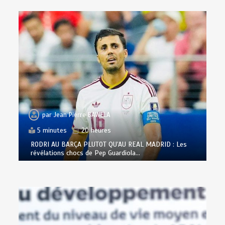
par
Jean Pierre BAWELA
5 minutes
20 heures
RODRI AU BARÇA PLUTOT QU’AU REAL MADRID : Les
révélations chocs de Pep Guardiola…